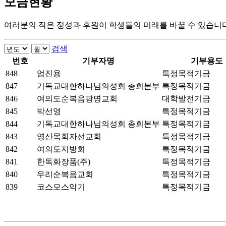
모금현황
여러분의 작은 정성과 후원이 학생들의 미래를 바꿀 수 있습니다
검색
번호
기부자명
기부용도
848
엄진용
특정목적기금
847
기독교대한하나님의성회 총회본부
특정목적기금
846
여의도순복음광명교회
대학발전기금
845
박선영
특정목적기금
844
기독교대한하나님의성회 총회본부
특정목적기금
843
영산목회자선교회
특정목적기금
842
여의도지방회
특정목적기금
841
한독화장품(주)
특정목적기금
840
우리순복음교회
특정목적기금
839
코스모스악기
특정목적기금