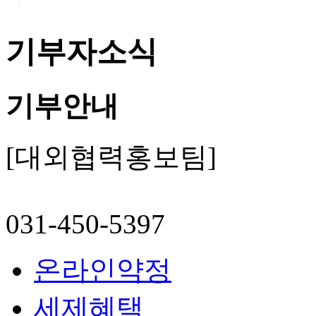
기부자소식
기부안내
[대외협력홍보팀]
031-450-5397
온라인약정
세제혜택