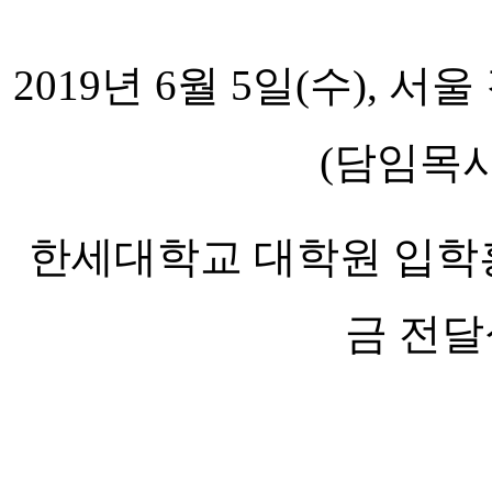
2
019
년
6
월
5
일(수)
, 서울
(
담임목
한세대학교 대학원 입학홍
금 전달