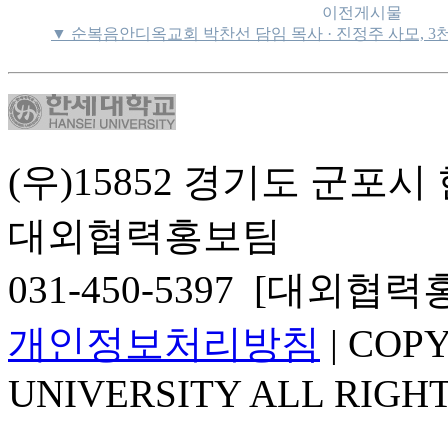
이전게시물
▼ 순복음안디옥교회 박찬선 담임 목사 · 진정주 사모, 
(우)15852 경기도 군포시
대외협력홍보팀
031-450-5397 [대외협
개인정보처리방침
| COP
UNIVERSITY ALL RIGH