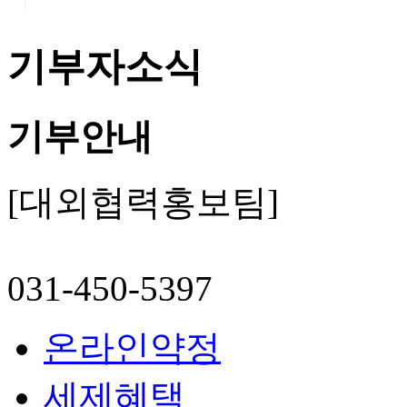
기부자소식
기부안내
[대외협력홍보팀]
031-450-5397
온라인약정
세제혜택