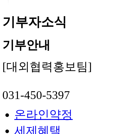
기부자소식
기부안내
[대외협력홍보팀]
031-450-5397
온라인약정
세제혜택