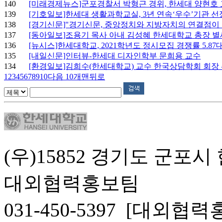
140
[미래경제뉴스]군포경찰서 박형근 경위, 한세대 양현호 교
139
[기호일보]한세대 생활과학교실, 3년 연속‘우수’기관 선
138
[경기신문]"경기신문, 중앙정치와 지방자치의 연결점이 
137
[동아일보]조용기 목사 아내 김성혜 한세대학교 총장 별
136
[뉴시스]한세대학교, 2021학년도 정시모집 경쟁률 5.87대
135
[내일신문]인터뷰-한세대 디자인학부 문희용 교수
134
[환경일보]김희수(한세대학교) 교수 한국상담학회 회장
1
2
3
4
5
6
7
8
9
10
다음 10개
맨뒤로
(우)15852 경기도 군포시
대외협력홍보팀
031-450-5397 [대외협