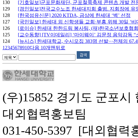
130
[기호일보]군포문화재단, 군포철쭉축제 콘텐츠 개발 전문가
129
[경인일보]전국교수노조 한세대지회 출범. 지회장에 유영재
128
[한국섬유신문] 2020 KTDA, 금상에 한세대 ‘벽’ 선정
127
[국민일보] 한세대 외 신학생들 교회·부흥 위해 30일 ‘비대
126
[로이슈] 한세대 한한드림 봉사팀, (재)한국소년보호협회에
125
[교수동향] [TV이데일리] ‘마이웨이’ 김문정 음악감독 “소
124
[뉴시스] 한세대학교, 수시모집 383명 선발···전체의 67.
1
2
3
4
5
6
7
8
9
10
다음 10개
맨뒤로
(우)15852 경기도 군포시
대외협력홍보팀
031-450-5397 [대외협