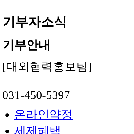
기부자소식
기부안내
[대외협력홍보팀]
031-450-5397
온라인약정
세제혜택